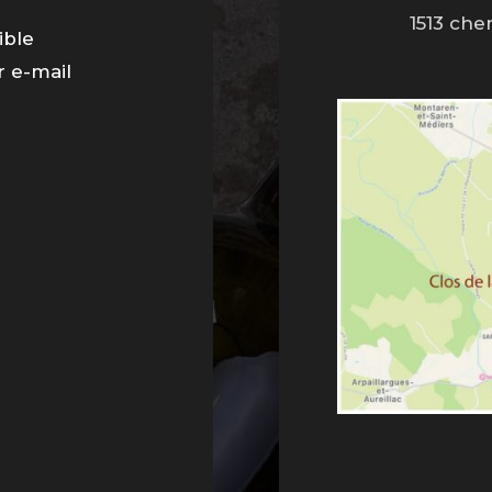
1513 che
ble
r e-mail