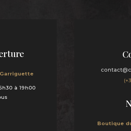
erture
C
contact@c
 Garriguette
(+
5h30 à 19h00
ous
N
Boutique du