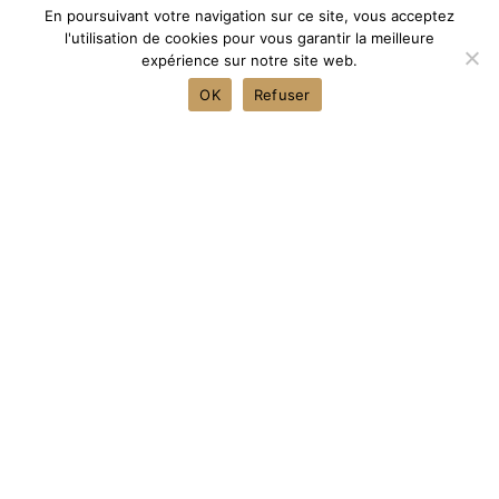
En poursuivant votre navigation sur ce site, vous acceptez
l'utilisation de cookies pour vous garantir la meilleure
expérience sur notre site web.
OK
Refuser
Généralité sur nos conditions
générales de vente
Merci pour vos achats au Domaine Clos de la
Garriguette.
Si, pour une raison quelconque, vous
n’êtes pas entièrement satisfait d’un achat, nous vous
invitons à consulter notre politique de remboursement
et de retour.